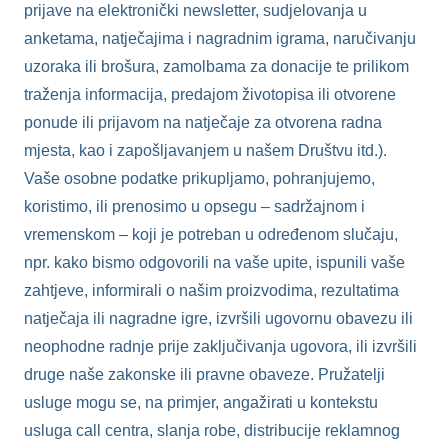
prijave na elektronički newsletter, sudjelovanja u
anketama, natječajima i nagradnim igrama, naručivanju
uzoraka ili brošura, zamolbama za donacije te prilikom
traženja informacija, predajom životopisa ili otvorene
ponude ili prijavom na natječaje za otvorena radna
mjesta, kao i zapošljavanjem u našem Društvu itd.).
Vaše osobne podatke prikupljamo, pohranjujemo,
koristimo, ili prenosimo u opsegu – sadržajnom i
vremenskom – koji je potreban u određenom slučaju,
npr. kako bismo odgovorili na vaše upite, ispunili vaše
zahtjeve, informirali o našim proizvodima, rezultatima
natječaja ili nagradne igre, izvršili ugovornu obavezu ili
neophodne radnje prije zaključivanja ugovora, ili izvršili
druge naše zakonske ili pravne obaveze. Pružatelji
usluge mogu se, na primjer, angažirati u kontekstu
usluga call centra, slanja robe, distribucije reklamnog