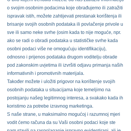
o svojim osobnim podacima koje obrađujemo ili zatražiti
ispravak istih, možete zahtijevati prestanak korištenja ili
brisanje svojih osobnih podataka ili povlačenje privole u
sve ili samo neke svrhe (osim kada to nije moguće, npr.
ako se radi o obradi podataka u statističke svrhe kada
osobni podaci više ne omogućuju identifikaciju),
odnosno i prijenos podataka drugom voditelju obrade
pod zakonskim uvjetima ili izvršiti odjavu primanja naših
informativnih i promotivnih materijala.
Također možete i uložiti prigovor na korištenje svojih
osobnih podataka u situacijama koje temeljimo na
postojanju našeg legitimnog interesa, a svakako kada ih
koristimo za potrebe izravnog marketinga.
S naše strane, u maksimalno mogućoj i razumnoj mjeri
vodit ćemo računa da su Vaši osobni podaci koje ste
nam stavili na raspolaganje ispravno evidentirani, ali je