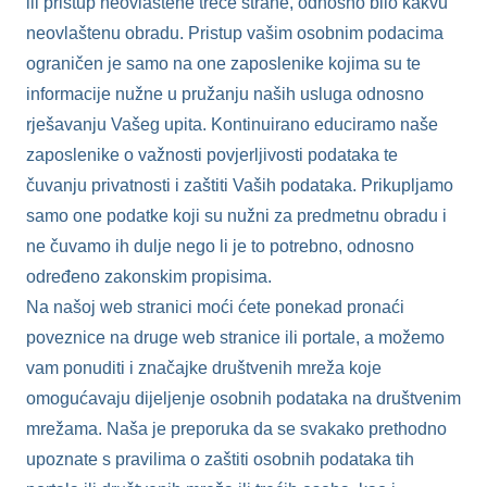
ili pristup neovlaštene treće strane, odnosno bilo kakvu
neovlaštenu obradu. Pristup vašim osobnim podacima
ograničen je samo na one zaposlenike kojima su te
informacije nužne u pružanju naših usluga odnosno
rješavanju Vašeg upita. Kontinuirano educiramo naše
zaposlenike o važnosti povjerljivosti podataka te
čuvanju privatnosti i zaštiti Vaših podataka. Prikupljamo
samo one podatke koji su nužni za predmetnu obradu i
ne čuvamo ih dulje nego li je to potrebno, odnosno
određeno zakonskim propisima.
Na našoj web stranici moći ćete ponekad pronaći
poveznice na druge web stranice ili portale, a možemo
vam ponuditi i značajke društvenih mreža koje
omogućavaju dijeljenje osobnih podataka na društvenim
mrežama. Naša je preporuka da se svakako prethodno
upoznate s pravilima o zaštiti osobnih podataka tih