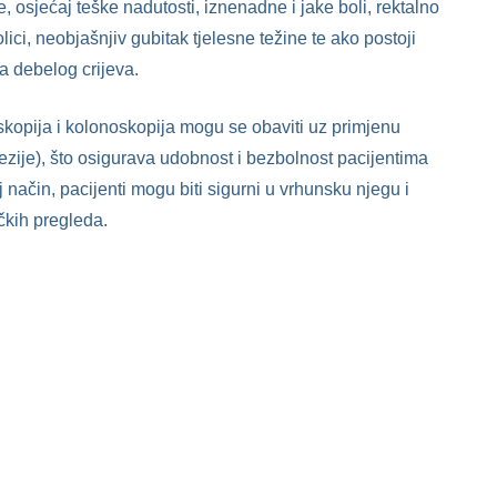
e, osjećaj teške nadutosti, iznenadne i jake boli, rektalno
tolici, neobjašnjiv gubitak tjelesne težine te ako postoji
a debelog crijeva.
oskopija i kolonoskopija mogu se obaviti uz primjenu
ezije), što osigurava udobnost i bezbolnost pacijentima
j način, pacijenti mogu biti sigurni u vrhunsku njegu i
čkih pregleda.