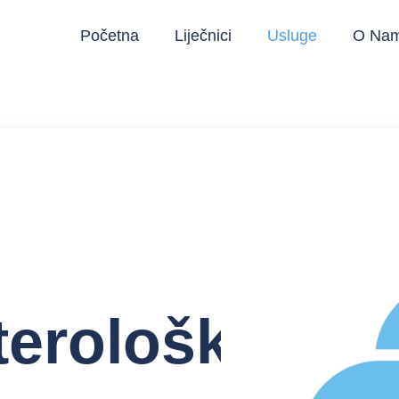
Početna
Liječnici
Usluge
O Na
terološkog