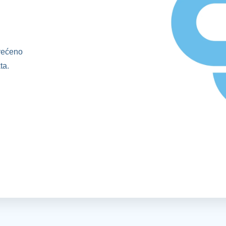
svećeno
ta.