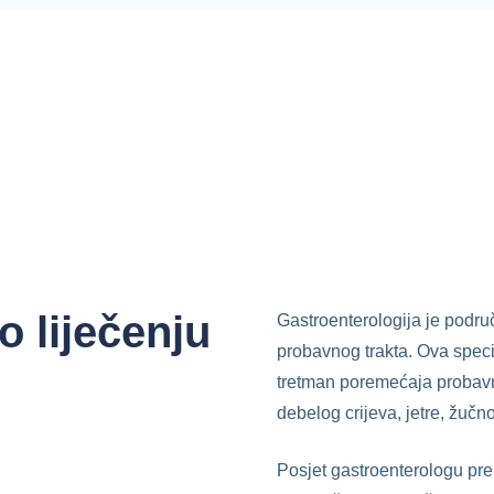
o liječenju
Gastroenterologija je podru
probavnog trakta. Ova specij
tretman poremećaja probavno
debelog crijeva, jetre, žučn
Posjet gastroenterologu pre