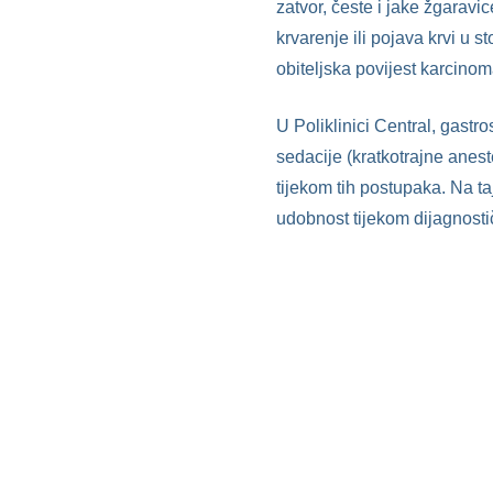
zatvor, česte i jake žgaravic
krvarenje ili pojava krvi u s
obiteljska povijest karcinom
U Poliklinici Central, gastr
sedacije (kratkotrajne anest
tijekom tih postupaka. Na ta
udobnost tijekom dijagnosti