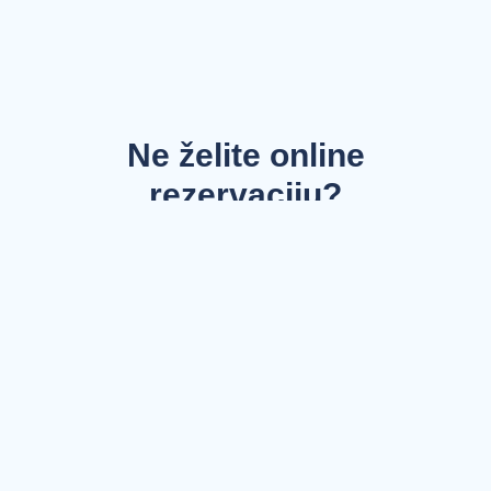
Ne želite online
rezervaciju?
Dogovorite pregled telefonskim pozivom! Naše stručno
osoblje će Vas usmjeriti i savjetovati u svega nekoliko
koraka.
+387 63 76 00 00