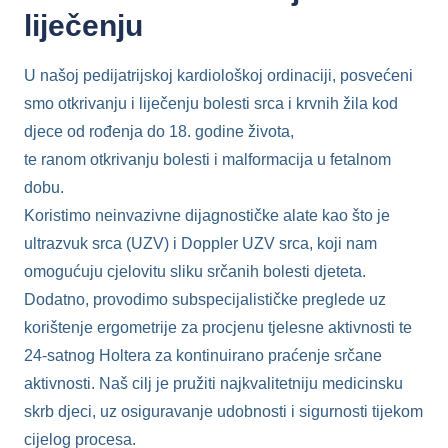
liječenju
U našoj pedijatrijskoj kardiološkoj ordinaciji, posvećeni
smo otkrivanju i liječenju bolesti srca i krvnih žila kod
djece od rođenja do 18. godine života,
te ranom otkrivanju bolesti i malformacija u fetalnom
dobu.
Koristimo neinvazivne dijagnostičke alate kao što je
ultrazvuk srca (UZV) i Doppler UZV srca, koji nam
omogućuju cjelovitu sliku srčanih bolesti djeteta.
Dodatno, provodimo subspecijalističke preglede uz
korištenje ergometrije za procjenu tjelesne aktivnosti te
24-satnog Holtera za kontinuirano praćenje srčane
aktivnosti. Naš cilj je pružiti najkvalitetniju medicinsku
skrb djeci, uz osiguravanje udobnosti i sigurnosti tijekom
cijelog procesa.