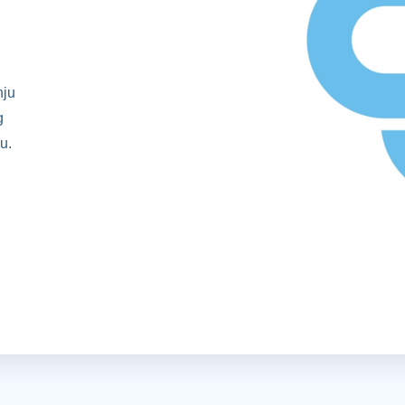
nju
g
u.