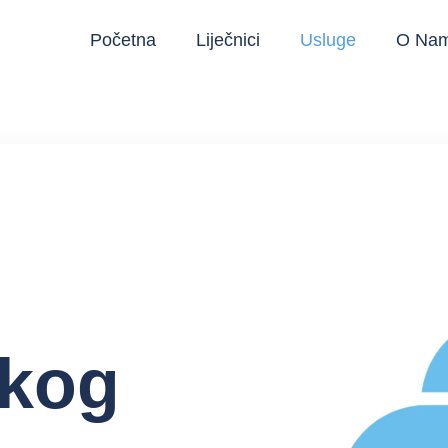
Početna
Liječnici
Usluge
O Na
škog