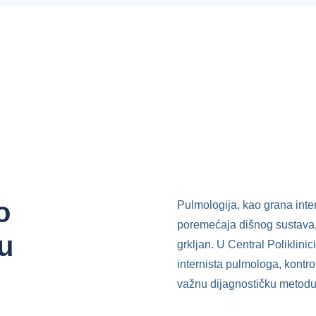
o
Pulmologija, kao grana inter
poremećaja dišnog sustava, 
u
grkljan. U Central Poliklinic
internista pulmologa, kontro
važnu dijagnostičku metodu 