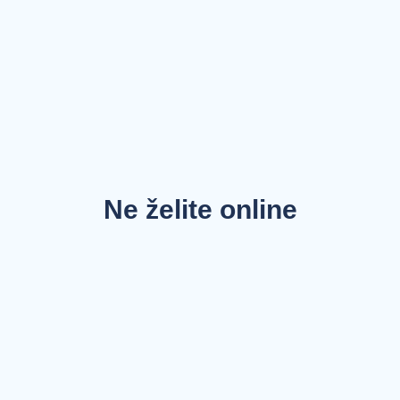
Ne želite online
rezervaciju?
Dogovorite pregled telefonskim pozivom! Naše stručno
osoblje će Vas usmjeriti i savjetovati u svega nekoliko
koraka.
+387 63 76 00 00