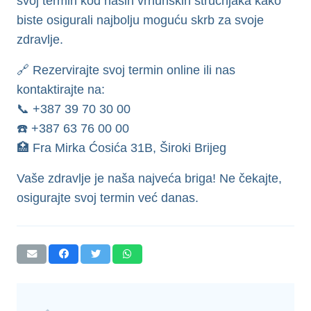
svoj termin kod naših vrhunskih stručnjaka kako
biste osigurali najbolju moguću skrb za svoje
zdravlje.
🔗 Rezervirajte svoj termin online ili nas
kontaktirajte na:
📞 +387 39 70 30 00
☎️ +387 63 76 00 00
🏥 Fra Mirka Ćosića 31B, Široki Brijeg
Vaše zdravlje je naša najveća briga! Ne čekajte,
osigurajte svoj termin već danas.