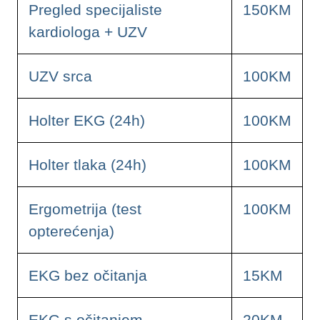
Pregled specijaliste
150KM
kardiologa + UZV
UZV srca
100KM
Holter EKG (24h)
100KM
Holter tlaka (24h)
100KM
Ergometrija (test
100KM
opterećenja)
EKG bez očitanja
15KM
EKG s očitanjem
20KM