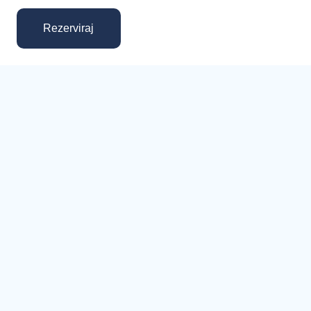
Rezerviraj
Ne želite online